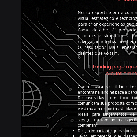
Nossa expertise em e-comm
visual estratégico e tecnol
para criar experiências que
Cada detalhe é pensado
produtos e simplificar a j
navegação intuitiva ao check
O resultado? Mais engaja
clientes que voltam.
Landing pages qu
cliques em r
Quem busca visibilidade ime
encontra na landing page a parce
Desenvolvidas com foco to
comunicam sua proposta com cl
e estimulam respostas rápidas e 
Ideais para lançamentos de
serviços ou campanhas específi
combinam:
Design impactante que valoriza 
Texto envolvente que desper