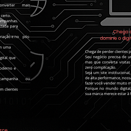
 e converter mais
 certo.
campanhas.
 otimizada para
Chega 
criação e no pós-
domine o digi
 online em uma
Chega de perder clientes p
Seu negócio precisa de 
rma digital que
mas que converta visitas
zero complicação.
sign moderno e
Seja um site instituciona
de alta performance, nossa
 sua campanha ou
fazer você vender muito 
Porque no mundo digital,
tes em clientes
sua marca merece estar à f
rce