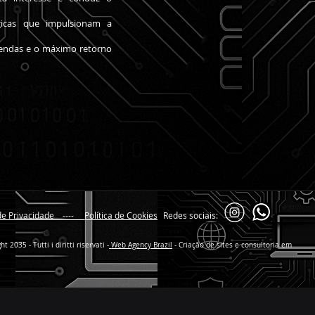
gicas que impulsionam a
vendas e o máximo retorno
a de Privacidade ----
Política de Cookies
Redes sociais:
2035 - Tutti i diritti riservati -
Web Agency Brazil
- Criação de sites e consultoria em