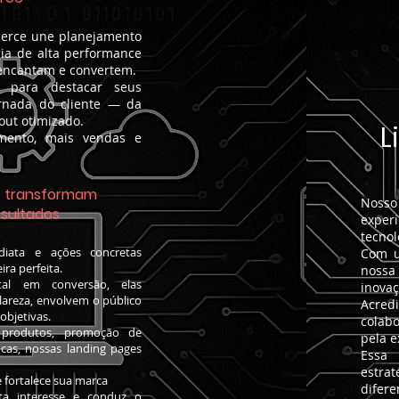
erce une planejamento
ogia de alta performance
 encantam e convertem.
 para destacar seus
ornada do cliente — da
out otimizado.
L
mento, mais vendas e
e transformam
Nosso
esultados
exper
tecnol
diata e ações concretas
Com u
ira perfeita.
nossa
tal em conversão, elas
inovaç
areza, envolvem o público
Acred
objetivas.
colab
 produtos, promoção de
pela e
cas, nossas landing pages
Essa 
estrat
e fortalece sua marca
difere
ta interesse e conduz o