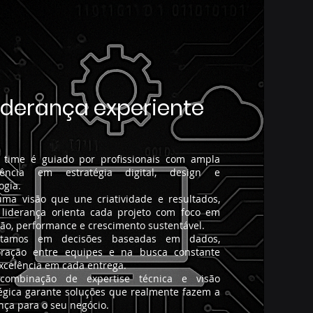
iderança experiente
 time é guiado por profissionais com ampla
iência em estratégia digital, design e
ogia.
ma visão que une criatividade e resultados,
 liderança orienta cada projeto com foco em
ão, performance e crescimento sustentável.
itamos em decisões baseadas em dados,
oração entre equipes e na busca constante
xcelência em cada entrega.
combinação de expertise técnica e visão
égica garante soluções que realmente fazem a
nça para o seu negócio.