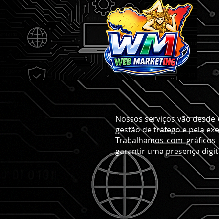
Nossos serviços vão desde o
gestão de tráfego e pela e
Trabalhamos com gráficos d
garantir uma presença digita