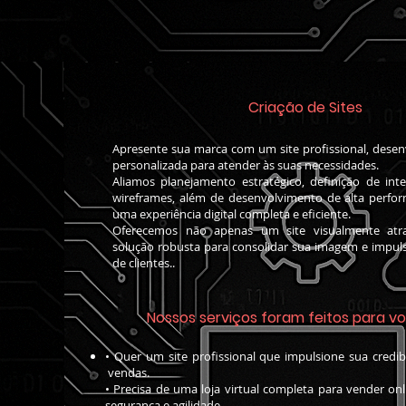
Criação de Sites
Apresente sua marca com um site profissional, dese
personalizada para atender às suas necessidades.
Aliamos planejamento estratégico, definição de inte
wireframes, além de desenvolvimento de alta perfor
uma experiência digital completa e eficiente.
Oferecemos não apenas um site visualmente at
solução robusta para consolidar sua imagem e impul
de clientes..
Nossos serviços foram feitos para v
• Quer um site profissional que impulsione sua 
vendas.
• Precisa de uma loja virtual completa para ve
segurança e agilidade.