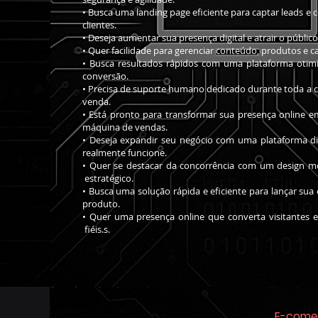
• Busca uma landing page eficiente para captar leads
clientes.
• Deseja aumentar sua presença digital e atrair o público
• Quer facilidade para gerenciar conteúdo, produtos e 
• Busca resultados rápidos com uma plataforma
conversão.
• Precisa de suporte humano dedicado durante toda a 
venda.
• Está pronto para transformar sua presença
máquina de vendas.
• Deseja expandir seu negócio com uma platafo
realmente funcione.
• Quer se destacar da concorrência com um de
estratégico.
• Busca uma solução rápida e eficiente para lançar
produto.
• Quer uma presença online que converta visitan
fiéis.s.
E-come