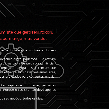
m site que gera resultados.
ais confiança, mais vendas.
as e fortalecer a confiança do seu
presença digital poderosa — e em um
a sua marca na frente da concorrência.
 começando agora ou se já tem um site
e eficiente: nós desenvolvemos sites,
es projetados para converter, engajar
itas, rápidas e otimizadas, pensadas
is. Porque o seu site não deve apenas
 do seu negócio, todos os dias.