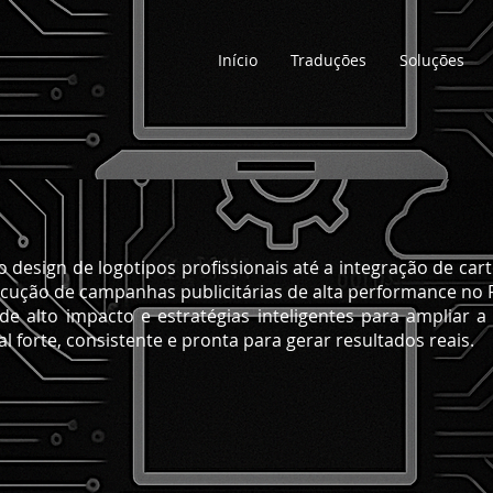
Início
Traduções
Soluções
 design de logotipos profissionais até a integração de cart
xecução de campanhas publicitárias de alta performance no 
e alto impacto e estratégias inteligentes para ampliar a 
l forte, consistente e pronta para gerar resultados reais.