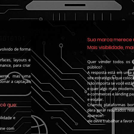
Sua marca merece u
Mais visibilidade, m
nvolvido de forma
rfaces, layouts e
Quer vender todos os di
mance, para criar
público?
A resposta está em uma 
raente, mas uma
site estratégico que coloc
sionar a captação
Não importa se você está
e quer algo mais moderno 
e-commerces e landing pag
e escalar.
ocê que:
Criamos plataformas bon
para gerar resultados rea
aparecer:
credibilidade e
ele deve trabalhar a favor
nder online com