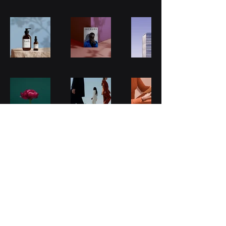
Redes sociais:
Política de Privacidade ----
Política de Cookies
webmarketing- © Copyright 2035 - Tutti i diritti riservati -
Web Agency Brazil
- Criação de sites e consultoria em marketing