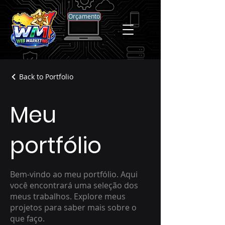
Orçamento
Back to Portfolio
Meu
portfólio
Bem-vindo ao meu portfólio. Aqui
você encontrará uma seleção dos
meus trabalhos. Explore meus
projetos para saber mais sobre o
que faço.